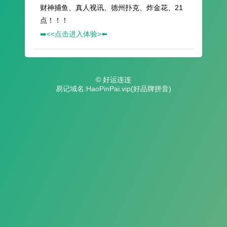
财神捕鱼、真人视讯、德州扑克、炸金花、21
点！！！
➡️<<点击进入体验>⬅️
© 好运连连
易记域名:HaoPinPai.vip(好品牌拼音)